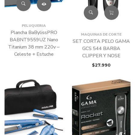
PELUQUERIA
Plancha BaBylissPRO
MAQUINAS DE CORTE
BABNT9559UZ Nano
SET CORTA PELO GAMA
Titanium 38 mm 220v –
GCS 544 BARBA
Celeste + Estuche
CLIPPER Y NOSE
$
27.990