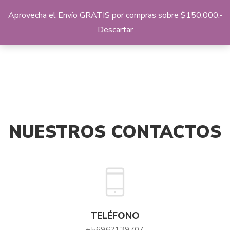
Aprovecha el Envío GRATIS por compras sobre $150.000.-
Descartar
NUESTROS CONTACTOS
TELÉFONO
+56962139707